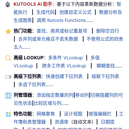
🤖
KUTOOLS AI 助手
：基于以下内容革新数据分析：
智
能执行
|
生成代码
|
创建自定义公式
|
数据分析及
生成图表
|
调用 Kutools Functions
……
热门功能
：
查找、高亮或标记重复项
|
删除空白行
|
合并列或单元格且不丢失数据
|
不使用公式的四舍
五入
……
高级 LOOKUP
：
多条件 VLookup
|
多值
VLookup
|
跨多工作表 VLookup
|
模糊查找
……
高级下拉列表
：
快速创建下拉列表
|
级联下拉列表
|
多选下拉列表
……
列管理器
：
添加指定数量的列
|
移动列
|
切换隐藏列的可
见性状态
|
比较区域与列
……
特色功能
：
网格聚焦
|
设计视图
|
增强编辑栏
|
工
作簿和表管理器
|
资源库
（自动文本）
|
日期提