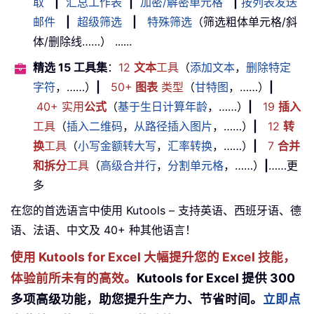
取
|
汇总工作表
|
加密/解密单元格
|
按列表发送
邮件
|
超级筛选
|
特殊筛选
（筛选粗体单元格/斜
体/删除线……） ......
精选 15 工具集
：
12
文本
工具
（
添加文本
，
删除特定
字符
，……）
|
50+
图表
类型
（
甘特图
，……）
|
40+ 实用
公式
（
基于生日计算年龄
，……）
|
19
插入
工具
（
插入二维码
，
从路径插入图片
，……）
|
12
转
换
工具
（
小写金额转大写
，
汇率转换
，……）
|
7
合并
和拆分
工具
（
高级合并行
，
分割单元格
，……）
|
……更
多
在您的首选语言中使用 Kutools – 支持英语、西班牙语、德
语、法语、中文及 40+ 种其他语言！
使用 Kutools for Excel 大幅提升您的 Excel 技能，
体验前所未有的高效。
Kutools for Excel 提供 300
多项高级功能，助您提升生产力、节省时间。
立即点