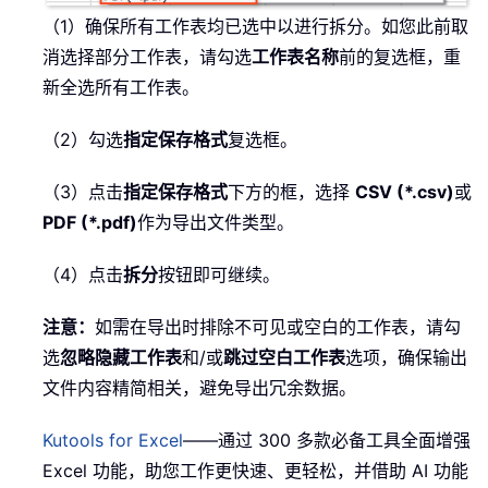
（1）确保所有工作表均已选中以进行拆分。如您此前取
消选择部分工作表，请勾选
工作表名称
前的复选框，重
新全选所有工作表。
（2）勾选
指定保存格式
复选框。
（3）点击
指定保存格式
下方的框，选择
CSV (*.csv)
或
PDF (*.pdf)
作为导出文件类型。
（4）点击
拆分
按钮即可继续。
注意：
如需在导出时排除不可见或空白的工作表，请勾
选
忽略隐藏工作表
和/或
跳过空白工作表
选项，确保输出
文件内容精简相关，避免导出冗余数据。
Kutools for Excel
——通过 300 多款必备工具全面增强
Excel 功能，助您工作更快速、更轻松，并借助 AI 功能