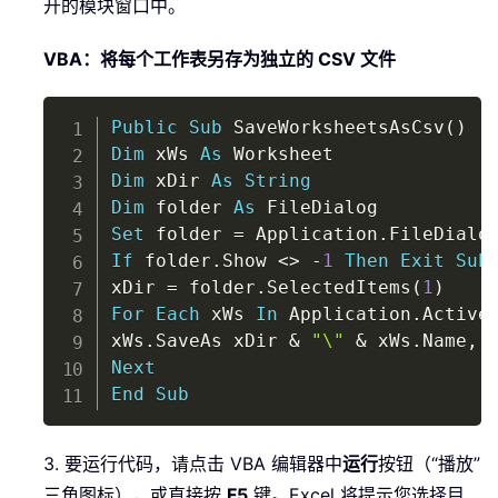
开的模块窗口中。
VBA：将每个工作表另存为独立的 CSV 文件
Copy
Public
Sub
 SaveWorksheetsAsCsv
(
)
Dim
 xWs 
As
Dim
 xDir 
As
String
Dim
 folder 
As
Set
 folder 
=
 Application
.
FileDialo
If
 folder
.
Show 
<
>
-
1
Then
Exit
Sub
xDir 
=
 folder
.
SelectedItems
(
1
)
For
Each
 xWs 
In
 Application
.
Active
xWs
.
SaveAs xDir 
&
"\"
&
 xWs
.
Name
,
Next
End
Sub
3. 要运行代码，请点击 VBA 编辑器中
运行
按钮（“播放”
三角图标），或直接按
F5
键。Excel 将提示您选择目