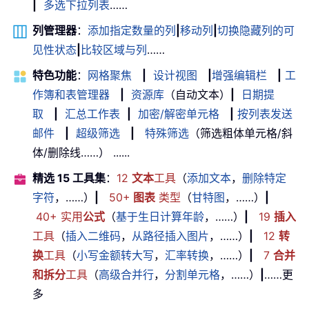
|
多选下拉列表
……
列管理器
：
添加指定数量的列
|
移动列
|
切换隐藏列的可
见性状态
|
比较区域与列
……
特色功能
：
网格聚焦
|
设计视图
|
增强编辑栏
|
工
作簿和表管理器
|
资源库
（自动文本）
|
日期提
取
|
汇总工作表
|
加密/解密单元格
|
按列表发送
邮件
|
超级筛选
|
特殊筛选
（筛选粗体单元格/斜
体/删除线……） ......
精选 15 工具集
：
12
文本
工具
（
添加文本
，
删除特定
字符
，……）
|
50+
图表
类型
（
甘特图
，……）
|
40+ 实用
公式
（
基于生日计算年龄
，……）
|
19
插入
工具
（
插入二维码
，
从路径插入图片
，……）
|
12
转
换
工具
（
小写金额转大写
，
汇率转换
，……）
|
7
合并
和拆分
工具
（
高级合并行
，
分割单元格
，……）
|
……更
多