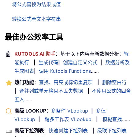
将公式替换为结果或值
转换公式至文本字符串
最佳办公效率工具
🤖
KUTOOLS AI 助手
：基于以下内容革新数据分析：
智
能执行
|
生成代码
|
创建自定义公式
|
数据分析及
生成图表
|
调用 Kutools Functions
……
热门功能
：
查找、高亮或标记重复项
|
删除空白行
|
合并列或单元格且不丢失数据
|
不使用公式的四舍
五入
……
高级 LOOKUP
：
多条件 VLookup
|
多值
VLookup
|
跨多工作表 VLookup
|
模糊查找
……
高级下拉列表
：
快速创建下拉列表
|
级联下拉列表