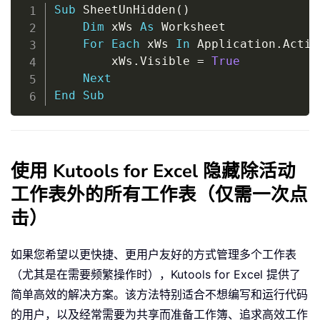
Copy
Sub
 SheetUnHidden
(
)
Dim
 xWs 
As
 Worksheet

For
Each
 xWs 
In
 Application
.
Activ
		xWs
.
Visible 
=
True
Next
End
Sub
使用 Kutools for Excel 隐藏除活动
工作表外的所有工作表（仅需一次点
击）
如果您希望以更快捷、更用户友好的方式管理多个工作表
（尤其是在需要频繁操作时），Kutools for Excel 提供了
简单高效的解决方案。该方法特别适合不想编写和运行代码
的用户，以及经常需要为共享而准备工作簿、追求高效工作