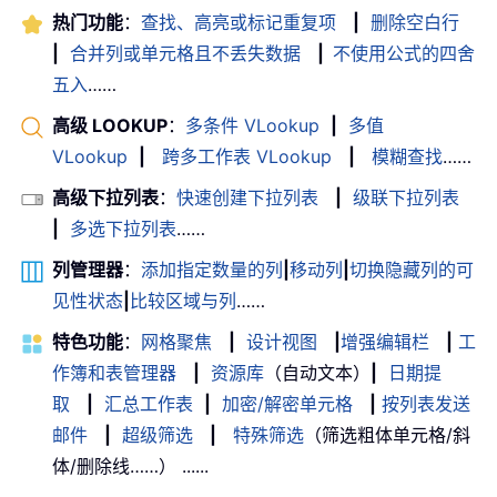
热门功能
：
查找、高亮或标记重复项
|
删除空白行
|
合并列或单元格且不丢失数据
|
不使用公式的四舍
五入
……
高级 LOOKUP
：
多条件 VLookup
|
多值
VLookup
|
跨多工作表 VLookup
|
模糊查找
……
高级下拉列表
：
快速创建下拉列表
|
级联下拉列表
|
多选下拉列表
……
列管理器
：
添加指定数量的列
|
移动列
|
切换隐藏列的可
见性状态
|
比较区域与列
……
特色功能
：
网格聚焦
|
设计视图
|
增强编辑栏
|
工
作簿和表管理器
|
资源库
（自动文本）
|
日期提
取
|
汇总工作表
|
加密/解密单元格
|
按列表发送
邮件
|
超级筛选
|
特殊筛选
（筛选粗体单元格/斜
体/删除线……） ......