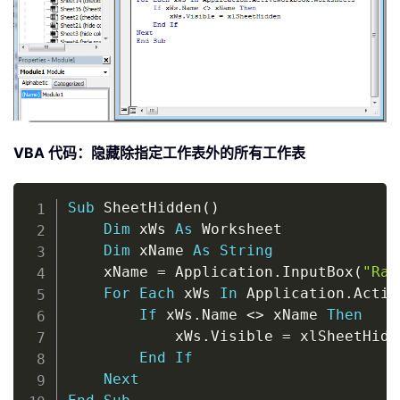
VBA 代码：隐藏除指定工作表外的所有工作表
Copy
Sub
 SheetHidden
(
)
Dim
 xWs 
As
 Worksheet

Dim
 xName 
As
String
	xName 
=
 Application
.
InputBox
(
"Ran
For
Each
 xWs 
In
 Application
.
Activ
If
 xWs
.
Name 
<
>
 xName 
Then
			xWs
.
Visible 
=
 xlSheetHidde
End
If
Next