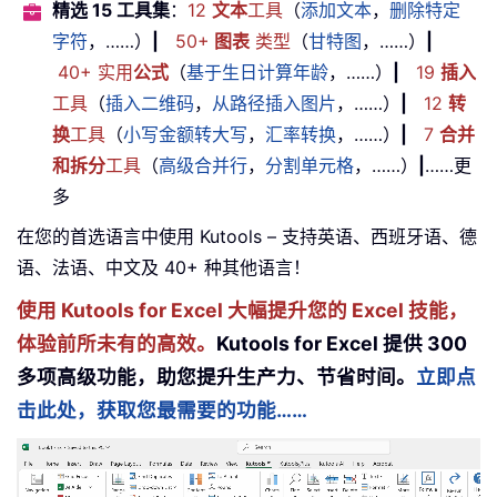
精选 15 工具集
：
12
文本
工具
（
添加文本
，
删除特定
字符
，……）
|
50+
图表
类型
（
甘特图
，……）
|
40+ 实用
公式
（
基于生日计算年龄
，……）
|
19
插入
工具
（
插入二维码
，
从路径插入图片
，……）
|
12
转
换
工具
（
小写金额转大写
，
汇率转换
，……）
|
7
合并
和拆分
工具
（
高级合并行
，
分割单元格
，……）
|
……更
多
在您的首选语言中使用 Kutools – 支持英语、西班牙语、德
语、法语、中文及 40+ 种其他语言！
使用 Kutools for Excel 大幅提升您的 Excel 技能，
体验前所未有的高效。
Kutools for Excel 提供 300
多项高级功能，助您提升生产力、节省时间。
立即点
击此处，获取您最需要的功能……