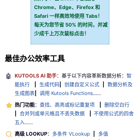
Chrome、Edge、Firefox 和
Safari 一样高效地使用 Tabs！
每天为您节省 50% 的时间，并减
少成千上万次鼠标点击！
最佳办公效率工具
🤖
KUTOOLS AI 助手
：基于以下内容革新数据分析：
智
能执行
|
生成代码
|
创建自定义公式
|
数据分析及
生成图表
|
调用 Kutools Functions
……
热门功能
：
查找、高亮或标记重复项
|
删除空白行
|
合并列或单元格且不丢失数据
|
不使用公式的四舍
五入
……
高级 LOOKUP
：
多条件 VLookup
|
多值