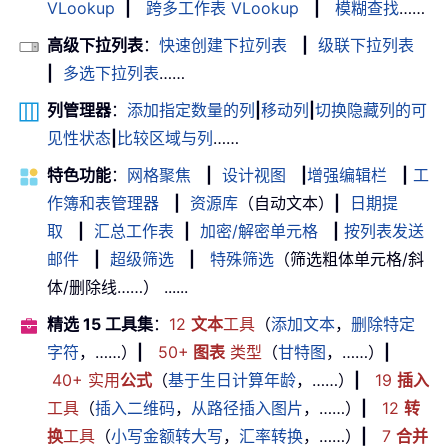
VLookup
|
跨多工作表 VLookup
|
模糊查找
……
高级下拉列表
：
快速创建下拉列表
|
级联下拉列表
|
多选下拉列表
……
列管理器
：
添加指定数量的列
|
移动列
|
切换隐藏列的可
见性状态
|
比较区域与列
……
特色功能
：
网格聚焦
|
设计视图
|
增强编辑栏
|
工
作簿和表管理器
|
资源库
（自动文本）
|
日期提
取
|
汇总工作表
|
加密/解密单元格
|
按列表发送
邮件
|
超级筛选
|
特殊筛选
（筛选粗体单元格/斜
体/删除线……） ......
精选 15 工具集
：
12
文本
工具
（
添加文本
，
删除特定
字符
，……）
|
50+
图表
类型
（
甘特图
，……）
|
40+ 实用
公式
（
基于生日计算年龄
，……）
|
19
插入
工具
（
插入二维码
，
从路径插入图片
，……）
|
12
转
换
工具
（
小写金额转大写
，
汇率转换
，……）
|
7
合并