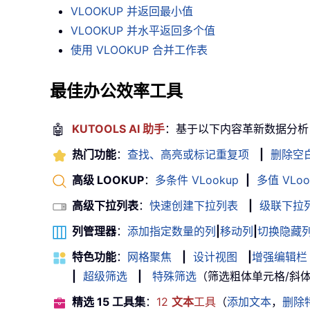
VLOOKUP 并返回最小值
VLOOKUP 并水平返回多个值
使用 VLOOKUP 合并工作表
最佳办公效率工具
🤖
KUTOOLS AI 助手
：基于以下内容革新数据分析
热门功能
：
查找、高亮或标记重复项
|
删除空
高级 LOOKUP
：
多条件 VLookup
|
多值 VLoo
高级下拉列表
：
快速创建下拉列表
|
级联下拉
列管理器
：
添加指定数量的列
|
移动列
|
切换隐藏
特色功能
：
网格聚焦
|
设计视图
|
增强编辑栏
|
超级筛选
|
特殊筛选
（筛选粗体单元格/斜体/删除
精选 15 工具集
：
12
文本
工具
（
添加文本
，
删除