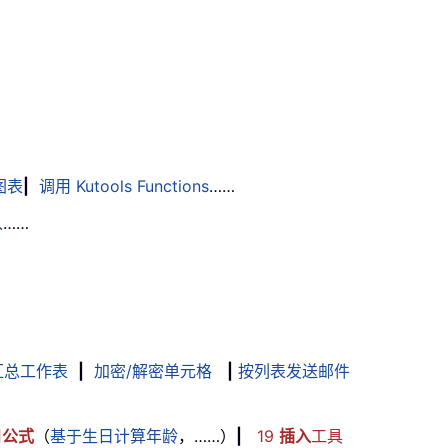
图表
|
调用 Kutools Functions
……
入
……
汇总工作表
|
加密/解密单元格
|
按列表发送邮件
用
公式
（
基于生日计算年龄
，……）
|
19
插入
工具