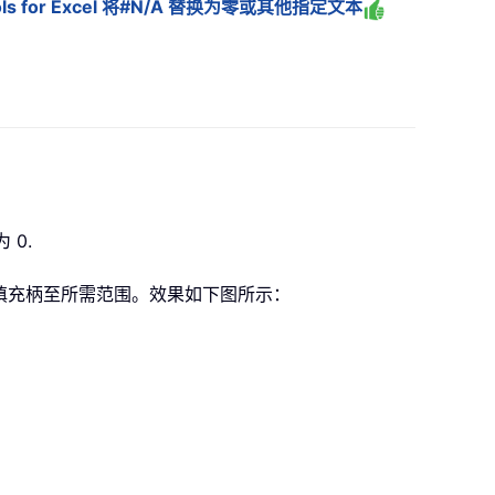
ols for Excel 将#N/A 替换为零或其他指定文本
 0.
填充柄至所需范围。效果如下图所示：