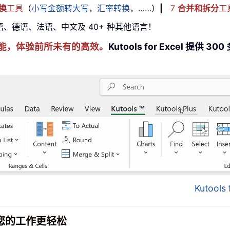
换
工具
（
小写金额转大写
，
汇率转换
，……）
|
7
合并和拆分
工
牙语、德语、法语、中文及 40+ 种其他语言！
cel 技能，体验前所未有的高效。
Kutools for Excel 
Kutool
面，让您的工作更轻松