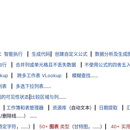
：
智能执行
|
生成代码
|
创建自定义公式
|
数据分析及生成
白行
|
合并列或单元格且不丢失数据
|
不使用公式的四舍五
kup
|
跨多工作表 VLookup
|
模糊查找
……
列表
|
多选下拉列表
……
列的可见性状态
|
比较区域与列
……
|
工作簿和表管理器
|
资源库
（自动文本）
|
日期提取
|
线……） ......
特定字符
，……）
|
50+
图表
类型
（
甘特图
，……）
|
40+ 实