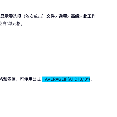
中显示零
选项（依次单击）
文件
>
选项
>
高级
>
此工作
空白”单元格。
元格和零值，可使用公式
=AVERAGEIF(A1:D13,"0")
，