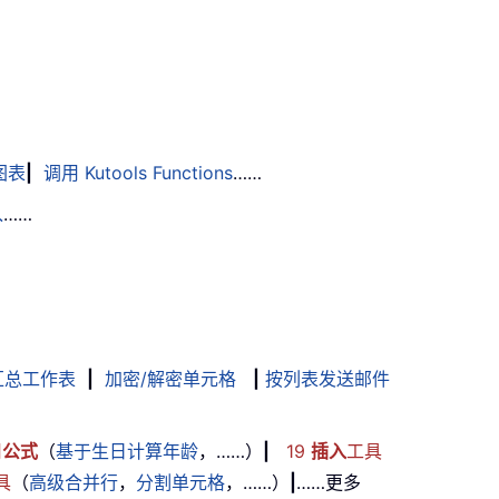
图表
|
调用 Kutools Functions
……
入
……
汇总工作表
|
加密/解密单元格
|
按列表发送邮件
用
公式
（
基于生日计算年龄
，……）
|
19
插入
工具
具
（
高级合并行
，
分割单元格
，……）
|
……更多