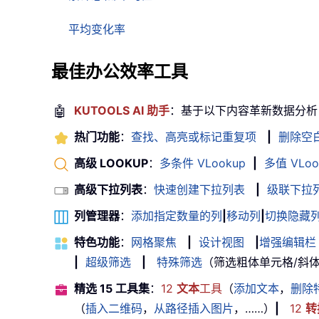
平均变化率
最佳办公效率工具
🤖
KUTOOLS AI 助手
：基于以下内容革新数据分析
热门功能
：
查找、高亮或标记重复项
|
删除空
高级 LOOKUP
：
多条件 VLookup
|
多值 VLoo
高级下拉列表
：
快速创建下拉列表
|
级联下拉
列管理器
：
添加指定数量的列
|
移动列
|
切换隐藏
特色功能
：
网格聚焦
|
设计视图
|
增强编辑栏
|
超级筛选
|
特殊筛选
（筛选粗体单元格/斜体/删除
精选 15 工具集
：
12
文本
工具
（
添加文本
，
删除
（
插入二维码
，
从路径插入图片
，……）
|
12
转