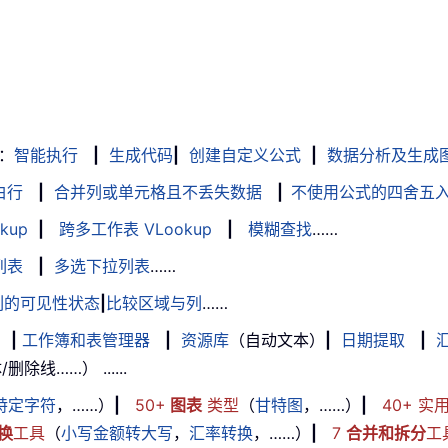
：
智能执行
|
生成代码
|
创建自定义公式
|
数据分析及生成
白行
|
合并列或单元格且不丢失数据
|
不使用公式的四舍五
kup
|
跨多工作表 VLookup
|
模糊查找
……
列表
|
多选下拉列表
……
列的可见性状态
|
比较区域与列
……
|
工作簿和表管理器
|
资源库
（自动文本）
|
日期提取
|
线……） ......
特定字符
，……）
|
50+
图表
类型
（
甘特图
，……）
|
40+ 实
换
工具
（
小写金额转大写
，
汇率转换
，……）
|
7
合并和拆分
工