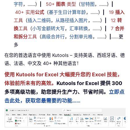
字符
，……）
|
50+
图表
类型
（
甘特图
，……）
|
40+ 实用
公式
（
基于生日计算年龄
，……）
|
19
插入
工具
（
插入二维码
，
从路径插入图片
，……）
|
12
转
换
工具
（
小写金额转大写
，
汇率转换
，……）
|
7
合并
和拆分
工具
（
高级合并行
，
分割单元格
，……）
|
……更
多
在您的首选语言中使用 Kutools – 支持英语、西班牙语、德
语、法语、中文及 40+ 种其他语言！
使用 Kutools for Excel 大幅提升您的 Excel 技能，
体验前所未有的高效。
Kutools for Excel 提供 300
多项高级功能，助您提升生产力、节省时间。
立即点
击此处，获取您最需要的功能……