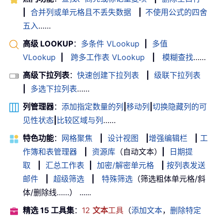
|
合并列或单元格且不丢失数据
|
不使用公式的四舍
五入
……
高级 LOOKUP
：
多条件 VLookup
|
多值
VLookup
|
跨多工作表 VLookup
|
模糊查找
……
高级下拉列表
：
快速创建下拉列表
|
级联下拉列表
|
多选下拉列表
……
列管理器
：
添加指定数量的列
|
移动列
|
切换隐藏列的可
见性状态
|
比较区域与列
……
特色功能
：
网格聚焦
|
设计视图
|
增强编辑栏
|
工
作簿和表管理器
|
资源库
（自动文本）
|
日期提
取
|
汇总工作表
|
加密/解密单元格
|
按列表发送
邮件
|
超级筛选
|
特殊筛选
（筛选粗体单元格/斜
体/删除线……） ......
精选 15 工具集
：
12
文本
工具
（
添加文本
，
删除特定