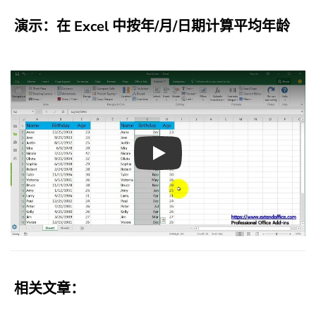
演示：在 Excel 中按年/月/日期计算平均年龄
Play
相关文章：