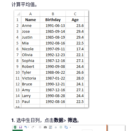
计算平均值。
1
. 选中生日列，点击
数据
>
筛选
。