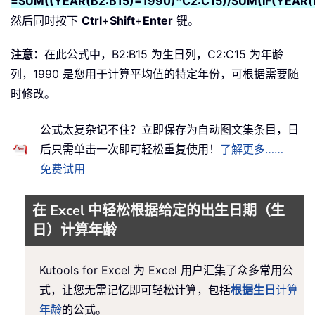
=SUM((YEAR(B2:B15)=1990)*C2:C15)/SUM(IF(YEAR(B
然后同时按下
Ctrl
+
Shift
+
Enter
键。
注意：
在此公式中，B2:B15 为生日列，C2:C15 为年龄
列，1990 是您用于计算平均值的特定年份，可根据需要随
时修改。
公式太复杂记不住？立即保存为自动图文集条目，日
后只需单击一次即可轻松重复使用！
了解更多……
免费试用
在 Excel 中轻松根据给定的出生日期（生
日）计算年龄
Kutools for Excel 为 Excel 用户汇集了众多常用公
式，让您无需记忆即可轻松计算，包括
根据生日
计算
年龄
的公式。