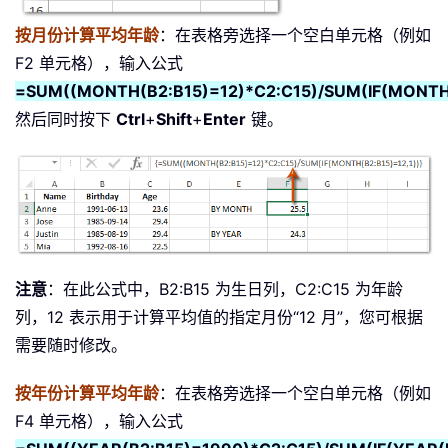
按月份计算平均年龄
：在表格旁选择一个空白单元格（例如
F2 单元格），输入公式
=SUM((MONTH(B2:B15)=12)*C2:C15)/SUM(IF(MONTH(
然后同时按下
Ctrl
+
Shift
+
Enter
键。
注意
：在此公式中，B2:B15 为生日列，C2:C15 为年龄
列，12 表示用于计算平均值的指定月份“12 月”，您可根据
需要随时修改。
按年份计算平均年龄
：在表格旁选择一个空白单元格（例如
F4 单元格），输入公式