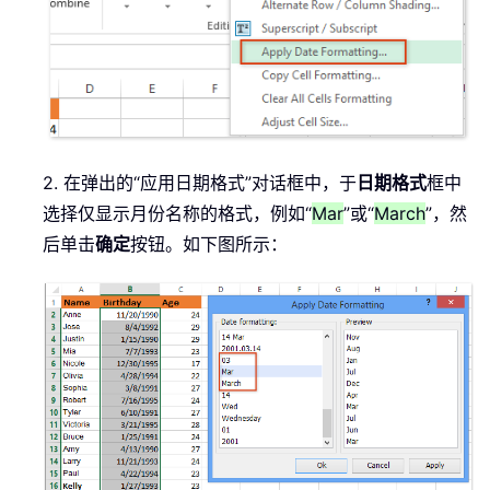
2. 在弹出的“应用日期格式”对话框中，于
日期格式
框中
选择仅显示月份名称的格式，例如“
Mar
”或“
March
”，然
后单击
确定
按钮。如下图所示：