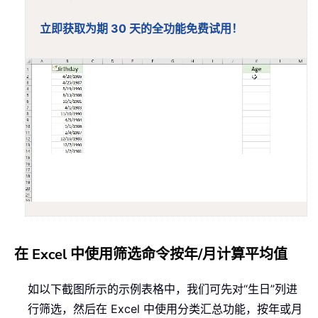
立即获取为期 30 天的全功能免费试用！
在 Excel 中使用筛选命令按年/月计算平均值
如以下截图所示的示例表格中，我们可先对“生日”列进
行筛选，然后在 Excel 中使用分类汇总功能，按年或月