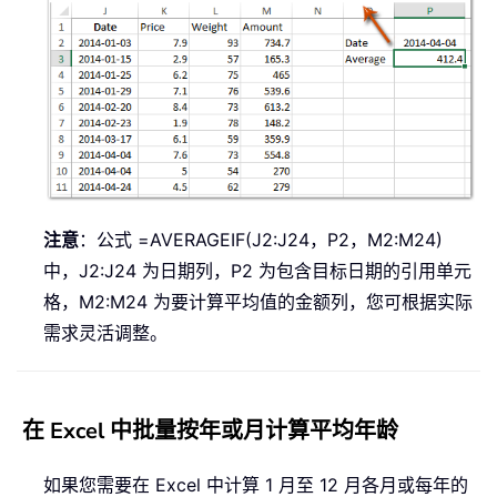
注意
：公式 =AVERAGEIF(J2:J24，P2，M2:M24)
中，J2:J24 为日期列，P2 为包含目标日期的引用单元
格，M2:M24 为要计算平均值的金额列，您可根据实际
需求灵活调整。
在 Excel 中批量按年或月计算平均年龄
如果您需要在 Excel 中计算 1 月至 12 月各月或每年的