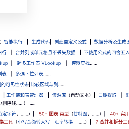
：
智能执行
|
生成代码
|
创建自定义公式
|
数据分析及生成
白行
|
合并列或单元格且不丢失数据
|
不使用公式的四舍五
kup
|
跨多工作表 VLookup
|
模糊查找
……
列表
|
多选下拉列表
……
列的可见性状态
|
比较区域与列
……
|
工作簿和表管理器
|
资源库
（自动文本）
|
日期提取
|
线……） ......
特定字符
，……）
|
50+
图表
类型
（
甘特图
，……）
|
40+ 实
换
工具
（
小写金额转大写
，
汇率转换
，……）
|
7
合并和拆分
工