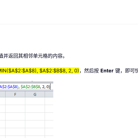
最小值并返回其相邻单元格的内容。
N($A$2:$A$8), $A$2:$B$8, 2, 0)
，然后按
Enter
键，即可