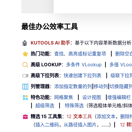
最佳办公效率工具
🤖
KUTOOLS AI 助手
：基于以下内容革新数据分析
热门功能
：
查找、高亮或标记重复项
|
删除空
高级 LOOKUP
：
多条件 VLookup
|
多值 VLoo
高级下拉列表
：
快速创建下拉列表
|
级联下拉
列管理器
：
添加指定数量的列
|
移动列
|
切换隐藏
特色功能
：
网格聚焦
|
设计视图
|
增强编辑栏
|
超级筛选
|
特殊筛选
（筛选粗体单元格/斜体/删除
精选 15 工具集
：
12
文本
工具
（
添加文本
，
删除
（
插入二维码
，
从路径插入图片
，……）
|
12
转