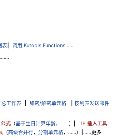
图表
|
调用 Kutools Functions
……
入
……
汇总工作表
|
加密/解密单元格
|
按列表发送邮件
用
公式
（
基于生日计算年龄
，……）
|
19
插入
工具
具
（
高级合并行
，
分割单元格
，……）
|
……更多