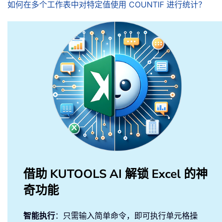
如何在多个工作表中对特定值使用 COUNTIF 进行统计？
    MsgBox 
"Summary generated success
End
Sub
借助 KUTOOLS AI 解锁 Excel 的神
奇功能
智能执行
：只需输入简单命令，即可执行单元格操