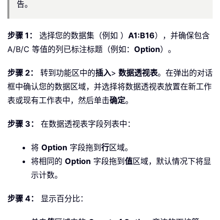
告。
步骤 1：
选择您的数据集（例如 ）
A1:B16
），并确保包含
A/B/C 等值的列已标注标题（例如：
Option
）。
步骤 2：
转到功能区中的
插入
>
数据透视表
。在弹出的对话
框中确认您的数据区域，并选择将数据透视表放置在新工作
表或现有工作表中，然后单击
确定
。
步骤 3：
在数据透视表字段列表中：
将
Option
字段拖到
行
区域。
将相同的
Option
字段拖到
值
区域，默认情况下将显
示计数。
步骤 4：
显示百分比：