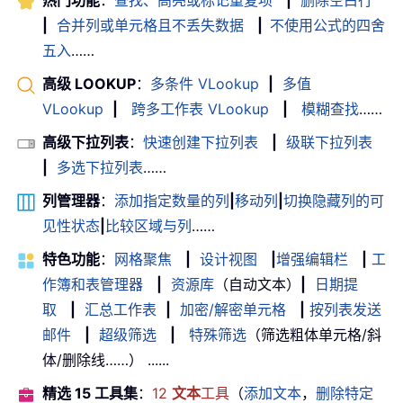
热门功能
：
查找、高亮或标记重复项
|
删除空白行
|
合并列或单元格且不丢失数据
|
不使用公式的四舍
五入
……
高级 LOOKUP
：
多条件 VLookup
|
多值
VLookup
|
跨多工作表 VLookup
|
模糊查找
……
高级下拉列表
：
快速创建下拉列表
|
级联下拉列表
|
多选下拉列表
……
列管理器
：
添加指定数量的列
|
移动列
|
切换隐藏列的可
见性状态
|
比较区域与列
……
特色功能
：
网格聚焦
|
设计视图
|
增强编辑栏
|
工
作簿和表管理器
|
资源库
（自动文本）
|
日期提
取
|
汇总工作表
|
加密/解密单元格
|
按列表发送
邮件
|
超级筛选
|
特殊筛选
（筛选粗体单元格/斜
体/删除线……） ......
精选 15 工具集
：
12
文本
工具
（
添加文本
，
删除特定