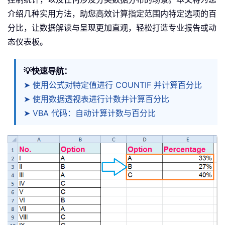
介绍几种实用方法，助您高效计算指定范围内特定选项的百
分比，让数据解读与呈现更加直观，轻松打造专业报告或动
态仪表板。
💡快速导航：
➤ 使用公式对特定值进行 COUNTIF 并计算百分比
➤ 使用数据透视表进行计数并计算百分比
➤ VBA 代码：自动计算计数与百分比