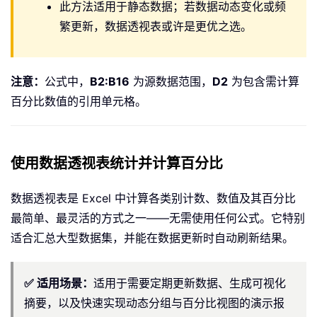
此方法适用于静态数据；若数据动态变化或频
繁更新，数据透视表或许是更优之选。
注意：
公式中，
B2:B16
为源数据范围，
D2
为包含需计算
百分比数值的引用单元格。
使用数据透视表统计并计算百分比
数据透视表是 Excel 中计算各类别计数、数值及其百分比
最简单、最灵活的方式之一——无需使用任何公式。它特别
适合汇总大型数据集，并能在数据更新时自动刷新结果。
✅ 适用场景：
适用于需要定期更新数据、生成可视化
摘要，以及快速实现动态分组与百分比视图的演示报