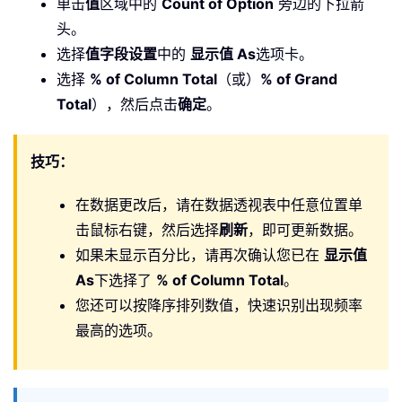
单击
值
区域中的
Count of Option
旁边的下拉箭
头。
选择
值字段设置
中的
显示值 As
选项卡。
选择
% of Column Total
（或）
% of Grand
Total
），然后点击
确定
。
技巧：
在数据更改后，请在数据透视表中任意位置单
击鼠标右键，然后选择
刷新
，即可更新数据。
如果未显示百分比，请再次确认您已在
显示值
As
下选择了
% of Column Total
。
您还可以按降序排列数值，快速识别出现频率
最高的选项。