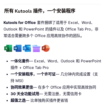
所有 Kutools 插件，一个安装程序
Kutools for Office
套件捆绑了适用于 Excel、Word、
Outlook 和 PowerPoint 的插件以及 Office Tab Pro，非
常适合需要跨多个 Office 应用高效协作的团队。
一体化套件
— Excel、Word、Outlook 和 PowerPoint
插件 + Office Tab Pro
一个安装程序，一个许可证
— 几分钟内完成设置（支
持 MSI）
协同效果更佳
— 在多个 Office 应用中实现高效协同
30 天全功能试用
— 无需注册，无需信用卡
超值之选
— 比单独购买插件更省钱