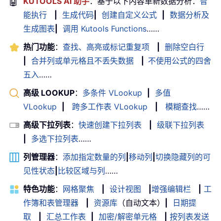
🤖
KUTOOLS AI 助手
：基于以下内容革新数据分析：
智
能执行
|
生成代码
|
创建自定义公式
|
数据分析及
生成图表
|
调用 Kutools Functions
……
热门功能
：
查找、高亮或标记重复项
|
删除空白行
|
合并列或单元格且不丢失数据
|
不使用公式的四舍
五入
……
高级 LOOKUP
：
多条件 VLookup
|
多值
VLookup
|
跨多工作表 VLookup
|
模糊查找
……
高级下拉列表
：
快速创建下拉列表
|
级联下拉列表
|
多选下拉列表
……
列管理器
：
添加指定数量的列
|
移动列
|
切换隐藏列的可
见性状态
|
比较区域与列
……
特色功能
：
网格聚焦
|
设计视图
|
增强编辑栏
|
工
作簿和表管理器
|
资源库
（自动文本）
|
日期提
取
|
汇总工作表
|
加密/解密单元格
|
按列表发送