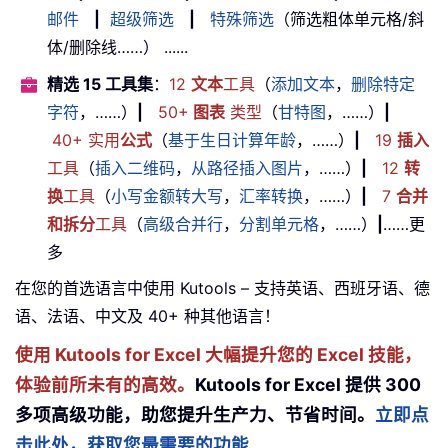
邮件
|
超级筛选
|
特殊筛选
（筛选粗体单元格/斜
体/删除线……） ......
精选 15 工具集
：
12
文本
工具
（
添加文本
，
删除特定
字符
，……）
|
50+
图表
类型
（
甘特图
，……）
|
40+ 实用
公式
（
基于生日计算年龄
，……）
|
19
插入
工具
（
插入二维码
，
从路径插入图片
，……）
|
12
转
换
工具
（
小写金额转大写
，
汇率转换
，……）
|
7
合并
和拆分
工具
（
高级合并行
，
分割单元格
，……）
|
……更
多
在您的首选语言中使用 Kutools – 支持英语、西班牙语、德
语、法语、中文及 40+ 种其他语言！
使用 Kutools for Excel 大幅提升您的 Excel 技能，
体验前所未有的高效。
Kutools for Excel 提供 300
多项高级功能，助您提升生产力、节省时间。
立即点
击此处，获取您最需要的功能……