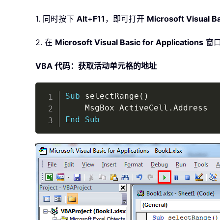
1. 同时按下
Alt
+
F11
，即可打开
Microsoft Visual Ba
2. 在
Microsoft Visual Basic for Applications
窗口
VBA 代码：获取活动单元格的地址
Sub
 selectRange
(
)
	MsgBox ActiveCell
.
End
Sub