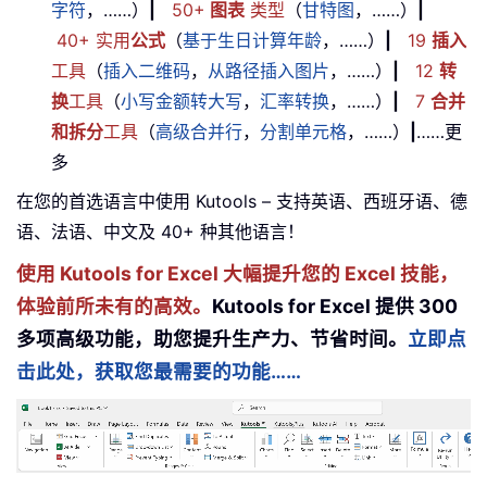
字符
，……）
|
50+
图表
类型
（
甘特图
，……）
|
40+ 实用
公式
（
基于生日计算年龄
，……）
|
19
插入
工具
（
插入二维码
，
从路径插入图片
，……）
|
12
转
换
工具
（
小写金额转大写
，
汇率转换
，……）
|
7
合并
和拆分
工具
（
高级合并行
，
分割单元格
，……）
|
……更
多
在您的首选语言中使用 Kutools – 支持英语、西班牙语、德
语、法语、中文及 40+ 种其他语言！
使用 Kutools for Excel 大幅提升您的 Excel 技能，
体验前所未有的高效。
Kutools for Excel 提供 300
多项高级功能，助您提升生产力、节省时间。
立即点
击此处，获取您最需要的功能……