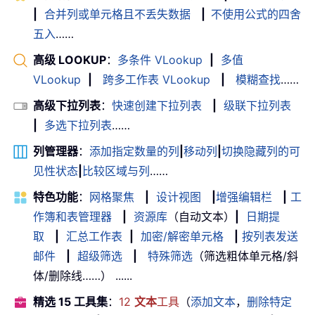
|
合并列或单元格且不丢失数据
|
不使用公式的四舍
五入
……
高级 LOOKUP
：
多条件 VLookup
|
多值
VLookup
|
跨多工作表 VLookup
|
模糊查找
……
高级下拉列表
：
快速创建下拉列表
|
级联下拉列表
|
多选下拉列表
……
列管理器
：
添加指定数量的列
|
移动列
|
切换隐藏列的可
见性状态
|
比较区域与列
……
特色功能
：
网格聚焦
|
设计视图
|
增强编辑栏
|
工
作簿和表管理器
|
资源库
（自动文本）
|
日期提
取
|
汇总工作表
|
加密/解密单元格
|
按列表发送
邮件
|
超级筛选
|
特殊筛选
（筛选粗体单元格/斜
体/删除线……） ......
精选 15 工具集
：
12
文本
工具
（
添加文本
，
删除特定