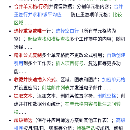
合并单元格/行/列
并保留数据；分割单元格内容；
合并
重复行并求和/求平均值
……防止重复项单元格；
比较
区域
……
选择重复或唯一
行；
选择空白行
（所有单元格均为
空）；
超级查找和模糊查找
多个工作簿中的内容；随机
选择……
精准公式复制
多个单元格而不更改公式引用；
自动创建
引用
到多个工作表；
插入项目符号
、复选框等更多功
能……
收藏并快速插入公式
、区域、图表和图片；
加密单元格
并设置密码；
创建邮件列表
并发送电子邮件……
提取文本
、添加文本、删除某位置字符、
删除空格
；创
建并打印数据分页统计；
在单元格内容与批注之间转
换
……
超级筛选
（保存并应用筛选方案到其他工作表）；
高级
排序
按月/周/日、频率等分组；
特殊筛选
按加粗、倾斜