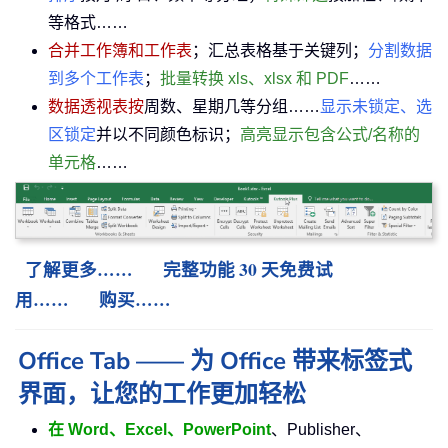
等格式……
合并工作簿和工作表
；汇总表格基于关键列；
分割数据
到多个工作表
；
批量转换 xls、xlsx 和 PDF
……
数据透视表按
周数、星期几等分组……
显示未锁定、选
区锁定
并以不同颜色标识；
高亮显示包含公式/名称的
单元格
……
了解更多……
完整功能 30 天免费试
用……
购买……
Office Tab —— 为 Office 带来标签式
界面，让您的工作更加轻松
在 Word、Excel、PowerPoint
、Publisher、