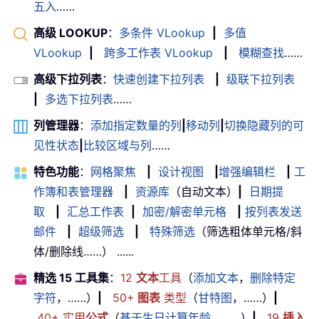
五入
……
高级 LOOKUP
：
多条件 VLookup
|
多值
VLookup
|
跨多工作表 VLookup
|
模糊查找
……
高级下拉列表
：
快速创建下拉列表
|
级联下拉列表
|
多选下拉列表
……
列管理器
：
添加指定数量的列
|
移动列
|
切换隐藏列的可
见性状态
|
比较区域与列
……
特色功能
：
网格聚焦
|
设计视图
|
增强编辑栏
|
工
作簿和表管理器
|
资源库
（自动文本）
|
日期提
取
|
汇总工作表
|
加密/解密单元格
|
按列表发送
邮件
|
超级筛选
|
特殊筛选
（筛选粗体单元格/斜
体/删除线……） ......
精选 15 工具集
：
12
文本
工具
（
添加文本
，
删除特定
字符
，……）
|
50+
图表
类型
（
甘特图
，……）
|
40+ 实用
公式
（
基于生日计算年龄
，……）
|
19
插入