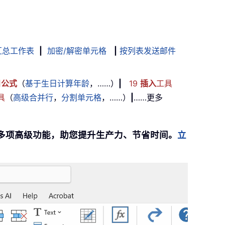
汇总工作表
|
加密/解密单元格
|
按列表发送邮件
用
公式
（
基于生日计算年龄
，……）
|
19
插入
工具
具
（
高级合并行
，
分割单元格
，……）
|
……更多
提供 300 多项高级功能，助您提升生产力、节省时间。
立