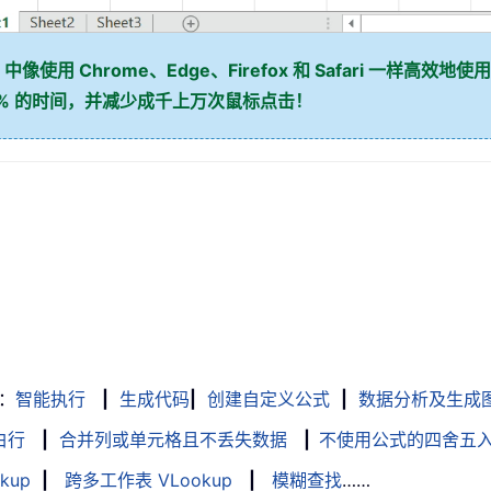
 中像使用 Chrome、Edge、Firefox 和 Safari 一样高效地使用
0% 的时间，并减少成千上万次鼠标点击！
：
智能执行
|
生成代码
|
创建自定义公式
|
数据分析及生成
白行
|
合并列或单元格且不丢失数据
|
不使用公式的四舍五
kup
|
跨多工作表 VLookup
|
模糊查找
……