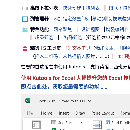
高级下拉列表
：
快速创建下拉列表
|
级联下拉
列管理器
：
添加指定数量的列
|
移动列
|
切换隐藏
特色功能
：
网格聚焦
|
设计视图
|
增强编辑栏
|
超级筛选
|
特殊筛选
（筛选粗体单元格/斜体/删除
精选 15 工具集
：
12
文本
工具
（
添加文本
，
删除
（
插入二维码
，
从路径插入图片
，……）
|
12
转
在您的首选语言中使用 Kutools – 支持英语、西班
使用 Kutools for Excel 大幅提升您的 Ex
即点击此处，获取您最需要的功能……