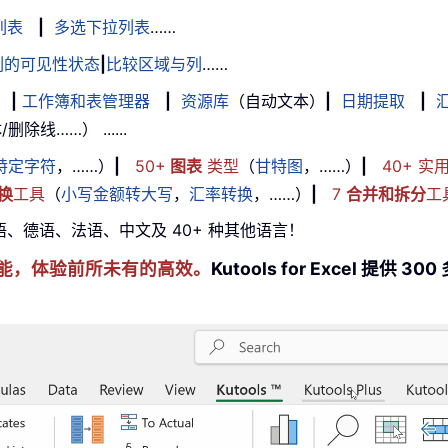
列表
|
多选下拉列表
……
列的可见性状态
|
比较区域与列
……
|
工作簿和表管理器
|
资源库
（自动文本）
|
日期提取
|
线……） ......
特定字符
，……）
|
50+
图表
类型
（
甘特图
，……）
|
40+ 实
换
工具
（
小写金额转大写
，
汇率转换
，……）
|
7
合并和拆分
工
牙语、德语、法语、中文及 40+ 种其他语言！
cel 技能，体验前所未有的高效。
Kutools for Excel 