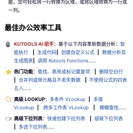
能，您可轻松将一行转换为区域，或将区域转换为一行或
一列。
最佳办公效率工具
🤖
KUTOOLS AI 助手
：基于以下内容革新数据分析：
智
能执行
|
生成代码
|
创建自定义公式
|
数据分析及
生成图表
|
调用 Kutools Functions
……
热门功能
：
查找、高亮或标记重复项
|
删除空白行
|
合并列或单元格且不丢失数据
|
不使用公式的四舍
五入
……
高级 LOOKUP
：
多条件 VLookup
|
多值
VLookup
|
跨多工作表 VLookup
|
模糊查找
……
高级下拉列表
：
快速创建下拉列表
|
级联下拉列表
|
多选下拉列表
……