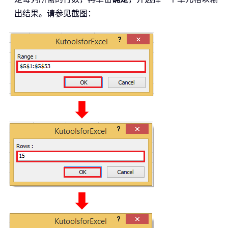
Next
出结果。请参见截图：
	OutRng
.
Resize
(
UBound
(
xArr
,
1
)
,
 UB
End
Sub