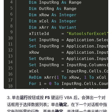
Dim
 InputRng 
As
 Range

Dim
 OutRng 
As
 Range

Dim
 xRow 
As
Integer
Dim
 xCol 
As
Integer
Dim
 xArr 
As
Variant
	xTitleId     
=
"KutoolsforExcel"
Set
 InputRng 
=
 Application
.
Select
Set
 InputRng 
=
 Application
.
InputB
	xRow         
=
 Application
.
InputB
Set
 OutRng   
=
 Application
.
InputB
Set
 InputRng 
=
 InputRng
.
Columns
(
1
	xCol         
=
 InputRng
.
Cells
.
Cou
ReDim
 xArr
(
1
To
 xRow
,
1
To
 xCol 
+
For
 i 
=
0
To
 InputRng
.
Cells
.
Count
		xValue 
=
 InputRng
.
Cells
(
i 
+
1
		iRow 
=
 i 
Mod
 xRow

3. 单击
运行
按钮或按
F5
键运行 VBA 后，会弹出一个对
		iCol 
=
 VBA
.
Int
(
i 
/
 xRow
)
话框用于选择数据列表；单击
确定
，在下一个对话框中指
		xArr
(
iRow 
+
1
,
 iCol 
+
1
)
=
 xV
定每列所需的行数，再单击
确定
，并选择一个单元格以输