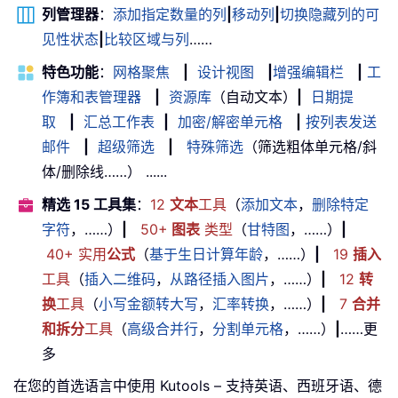
列管理器
：
添加指定数量的列
|
移动列
|
切换隐藏列的可
见性状态
|
比较区域与列
……
特色功能
：
网格聚焦
|
设计视图
|
增强编辑栏
|
工
作簿和表管理器
|
资源库
（自动文本）
|
日期提
取
|
汇总工作表
|
加密/解密单元格
|
按列表发送
邮件
|
超级筛选
|
特殊筛选
（筛选粗体单元格/斜
体/删除线……） ......
精选 15 工具集
：
12
文本
工具
（
添加文本
，
删除特定
字符
，……）
|
50+
图表
类型
（
甘特图
，……）
|
40+ 实用
公式
（
基于生日计算年龄
，……）
|
19
插入
工具
（
插入二维码
，
从路径插入图片
，……）
|
12
转
换
工具
（
小写金额转大写
，
汇率转换
，……）
|
7
合并
和拆分
工具
（
高级合并行
，
分割单元格
，……）
|
……更
多
在您的首选语言中使用 Kutools – 支持英语、西班牙语、德