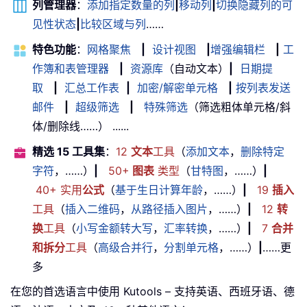
列管理器
：
添加指定数量的列
|
移动列
|
切换隐藏列的可
见性状态
|
比较区域与列
……
特色功能
：
网格聚焦
|
设计视图
|
增强编辑栏
|
工
作簿和表管理器
|
资源库
（自动文本）
|
日期提
取
|
汇总工作表
|
加密/解密单元格
|
按列表发送
邮件
|
超级筛选
|
特殊筛选
（筛选粗体单元格/斜
体/删除线……） ......
精选 15 工具集
：
12
文本
工具
（
添加文本
，
删除特定
字符
，……）
|
50+
图表
类型
（
甘特图
，……）
|
40+ 实用
公式
（
基于生日计算年龄
，……）
|
19
插入
工具
（
插入二维码
，
从路径插入图片
，……）
|
12
转
换
工具
（
小写金额转大写
，
汇率转换
，……）
|
7
合并
和拆分
工具
（
高级合并行
，
分割单元格
，……）
|
……更
多
在您的首选语言中使用 Kutools – 支持英语、西班牙语、德