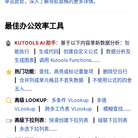
单击此处，深入了解导航窗格的更多详情。
最佳办公效率工具
🤖
KUTOOLS AI 助手
：基于以下内容革新数据分析：
智
能执行
|
生成代码
|
创建自定义公式
|
数据分析及
生成图表
|
调用 Kutools Functions
……
热门功能
：
查找、高亮或标记重复项
|
删除空白行
|
合并列或单元格且不丢失数据
|
不使用公式的四舍
五入
……
高级 LOOKUP
：
多条件 VLookup
|
多值
VLookup
|
跨多工作表 VLookup
|
模糊查找
……
高级下拉列表
：
快速创建下拉列表
|
级联下拉列表
|
多选下拉列表
……