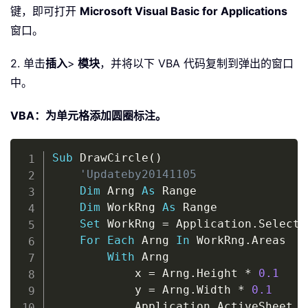
键，即可打开
Microsoft Visual Basic for Applications
窗口。
2. 单击
插入
>
模块
，并将以下 VBA 代码复制到弹出的窗口
中。
VBA：为单元格添加圆圈标注。
Copy
Sub
 DrawCircle
(
)
'Updateby20141105
Dim
 Arng 
As
 Range

Dim
 WorkRng 
As
 Range

Set
 WorkRng 
=
 Application
.
Selectio
For
Each
 Arng 
In
 WorkRng
.
Areas

With
 Arng

			x 
=
 Arng
.
Height 
*
0.1
			y 
=
 Arng
.
Width 
*
0.1
			Application
.
ActiveSheet
.
O