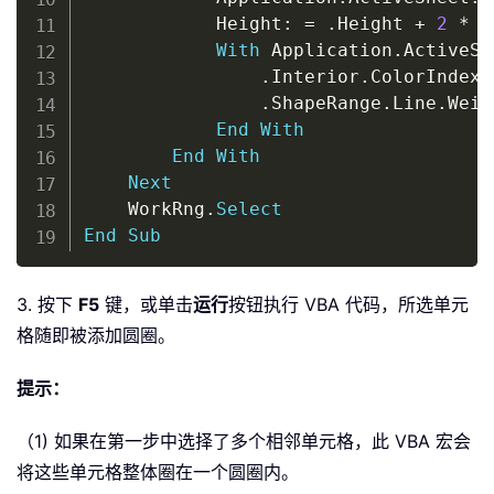
			Height
:
=
.
Height 
+
2
*
 x
With
 Application
.
ActiveSh
.
Interior
.
ColorIndex 
.
ShapeRange
.
Line
.
Weig
End
With
End
With
Next
	WorkRng
.
Select
End
Sub
3. 按下
F5
键，或单击
运行
按钮执行 VBA 代码，所选单元
格随即被添加圆圈。
提示：
（1) 如果在第一步中选择了多个相邻单元格，此 VBA 宏会
将这些单元格整体圈在一个圆圈内。