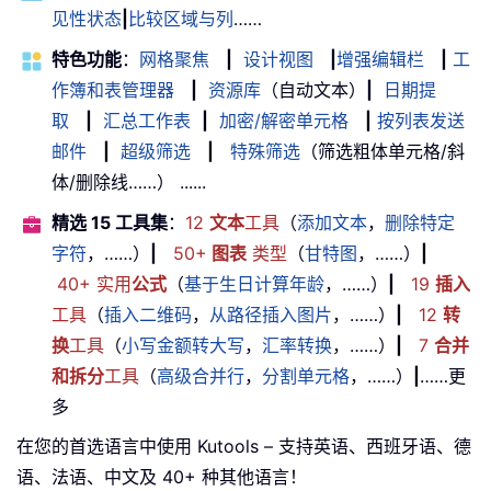
见性状态
|
比较区域与列
……
特色功能
：
网格聚焦
|
设计视图
|
增强编辑栏
|
工
作簿和表管理器
|
资源库
（自动文本）
|
日期提
取
|
汇总工作表
|
加密/解密单元格
|
按列表发送
邮件
|
超级筛选
|
特殊筛选
（筛选粗体单元格/斜
体/删除线……） ......
精选 15 工具集
：
12
文本
工具
（
添加文本
，
删除特定
字符
，……）
|
50+
图表
类型
（
甘特图
，……）
|
40+ 实用
公式
（
基于生日计算年龄
，……）
|
19
插入
工具
（
插入二维码
，
从路径插入图片
，……）
|
12
转
换
工具
（
小写金额转大写
，
汇率转换
，……）
|
7
合并
和拆分
工具
（
高级合并行
，
分割单元格
，……）
|
……更
多
在您的首选语言中使用 Kutools – 支持英语、西班牙语、德
语、法语、中文及 40+ 种其他语言！