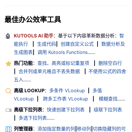
最佳办公效率工具
🤖
KUTOOLS AI 助手
：基于以下内容革新数据分析：
智
能执行
|
生成代码
|
创建自定义公式
|
数据分析及
生成图表
|
调用 Kutools Functions
……
热门功能
：
查找、高亮或标记重复项
|
删除空白行
|
合并列或单元格且不丢失数据
|
不使用公式的四舍
五入
……
高级 LOOKUP
：
多条件 VLookup
|
多值
VLookup
|
跨多工作表 VLookup
|
模糊查找
……
高级下拉列表
：
快速创建下拉列表
|
级联下拉列表
|
多选下拉列表
……
列管理器
：
添加指定数量的列
|
移动列
|
切换隐藏列的可