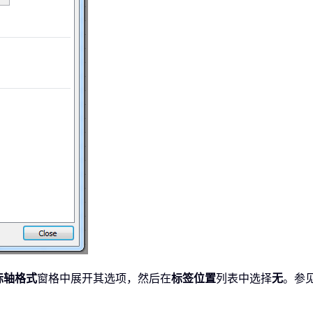
标轴格式
窗格中展开其选项，然后在
标签位置
列表中选择
无
。参