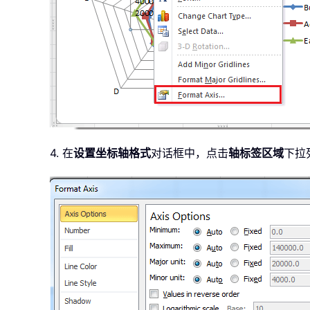
4. 在
设置坐标轴格式
对话框中，点击
轴标签区域
下拉