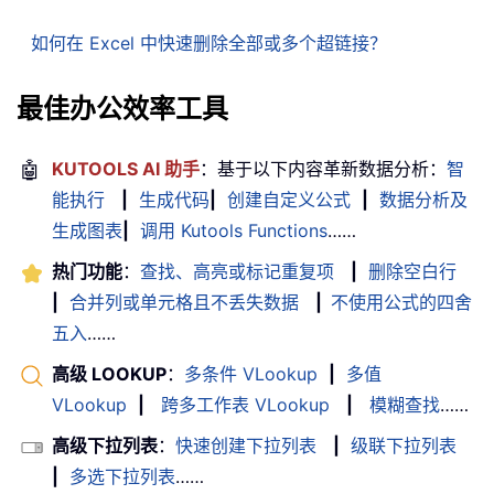
如何在 Excel 中快速删除全部或多个超链接？
最佳办公效率工具
🤖
KUTOOLS AI 助手
：基于以下内容革新数据分析：
智
能执行
|
生成代码
|
创建自定义公式
|
数据分析及
生成图表
|
调用 Kutools Functions
……
热门功能
：
查找、高亮或标记重复项
|
删除空白行
|
合并列或单元格且不丢失数据
|
不使用公式的四舍
五入
……
高级 LOOKUP
：
多条件 VLookup
|
多值
VLookup
|
跨多工作表 VLookup
|
模糊查找
……
高级下拉列表
：
快速创建下拉列表
|
级联下拉列表
|
多选下拉列表
……