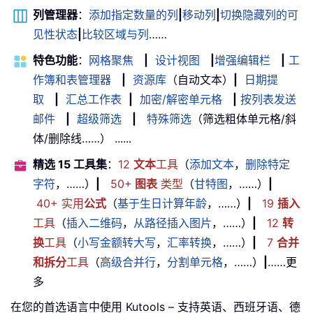
列管理器
：
添加指定数量的列
|
移动列
|
切换隐藏列的可
见性状态
|
比较区域与列
……
特色功能
：
网格聚焦
|
设计视图
|
增强编辑栏
|
工
作簿和表管理器
|
资源库
（自动文本）
|
日期提
取
|
汇总工作表
|
加密/解密单元格
|
按列表发送
邮件
|
超级筛选
|
特殊筛选
（筛选粗体单元格/斜
体/删除线……） ......
精选 15 工具集
：
12
文本
工具
（
添加文本
，
删除特定
字符
，……）
|
50+
图表
类型
（
甘特图
，……）
|
40+ 实用
公式
（
基于生日计算年龄
，……）
|
19
插入
工具
（
插入二维码
，
从路径插入图片
，……）
|
12
转
换
工具
（
小写金额转大写
，
汇率转换
，……）
|
7
合并
和拆分
工具
（
高级合并行
，
分割单元格
，……）
|
……更
多
在您的首选语言中使用 Kutools – 支持英语、西班牙语、德