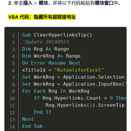
2
. 单击
插入
>
模块
，并将以下代码粘贴到
模块窗口
中。
VBA 代码：隐藏所有超链接地址
Copy
Sub
 ClearHyperlinksTip
(
)
'Update 20140923
Dim
 Rng 
As
Dim
 WorkRng 
As
On
Error
Resume
Next
xTitleId 
=
"KutoolsforExcel"
Set
 WorkRng 
=
 Application
.
Set
 WorkRng 
=
 Application
.
InputBox
(
"R
For
Each
 Rng 
In
 WorkRng

If
 Rng
.
Hyperlinks
.
Count 
>
0
Then
        Rng
.
Hyperlinks
(
1
)
.
ScreenTip 
=
End
If
Next
End
Sub