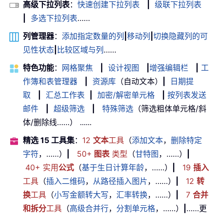
高级下拉列表
：
快速创建下拉列表
|
级联下拉列表
|
多选下拉列表
……
列管理器
：
添加指定数量的列
|
移动列
|
切换隐藏列的可
见性状态
|
比较区域与列
……
特色功能
：
网格聚焦
|
设计视图
|
增强编辑栏
|
工
作簿和表管理器
|
资源库
（自动文本）
|
日期提
取
|
汇总工作表
|
加密/解密单元格
|
按列表发送
邮件
|
超级筛选
|
特殊筛选
（筛选粗体单元格/斜
体/删除线……） ......
精选 15 工具集
：
12
文本
工具
（
添加文本
，
删除特定
字符
，……）
|
50+
图表
类型
（
甘特图
，……）
|
40+ 实用
公式
（
基于生日计算年龄
，……）
|
19
插入
工具
（
插入二维码
，
从路径插入图片
，……）
|
12
转
换
工具
（
小写金额转大写
，
汇率转换
，……）
|
7
合并
和拆分
工具
（
高级合并行
，
分割单元格
，……）
|
……更