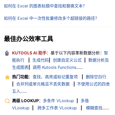
如何在 Excel 的图表标题中查找和替换文本？
如何在 Excel 中一次性批量修改多个超链接的路径？
最佳办公效率工具
🤖
KUTOOLS AI 助手
：基于以下内容革新数据分析：
智
能执行
|
生成代码
|
创建自定义公式
|
数据分析及
生成图表
|
调用 Kutools Functions
……
热门功能
：
查找、高亮或标记重复项
|
删除空白行
|
合并列或单元格且不丢失数据
|
不使用公式的四舍
五入
……
高级 LOOKUP
：
多条件 VLookup
|
多值
VLookup
|
跨多工作表 VLookup
|
模糊查找
……