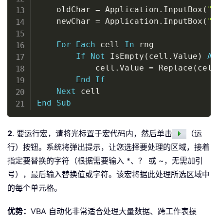
    oldChar 
=
 Application
.
InputBox
(
"E
    newChar 
=
 Application
.
InputBox
(
"E
For
Each
 cell 
In
 rng

If
Not
 IsEmpty
(
cell
.
Value
)
An
            cell
.
Value 
=
 Replace
(
cell
End
If
Next
End
Sub
2
. 要运行宏，请将光标置于宏代码内，然后单击
（运
行）按钮。系统将弹出提示，让您选择要处理的区域，接着
指定要替换的字符（根据需要输入 *、？ 或 ~，无需加引
号），最后输入替换值或字符。该宏将据此处理所选区域中
的每个单元格。
优势：
VBA 自动化非常适合处理大量数据、跨工作表操