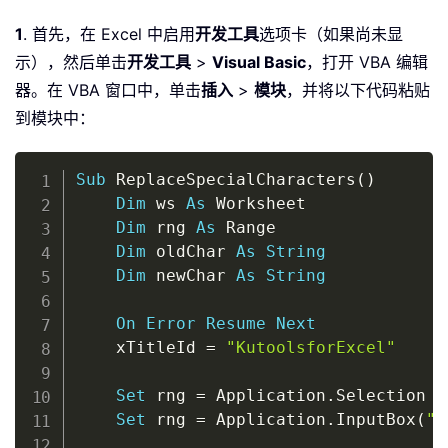
1
. 首先，在 Excel 中启用
开发工具
选项卡（如果尚未显
示），然后单击
开发工具
>
Visual Basic
，打开 VBA 编辑
器。在 VBA 窗口中，单击
插入
>
模块
，并将以下代码粘贴
到模块中：
Copy
Sub
 ReplaceSpecialCharacters
(
)
Dim
 ws 
As
 Worksheet

Dim
 rng 
As
 Range

Dim
 oldChar 
As
String
Dim
 newChar 
As
String
On
Error
Resume
Next
    xTitleId 
=
"KutoolsforExcel"
Set
 rng 
=
 Application
.
Selection

Set
 rng 
=
 Application
.
InputBox
(
"S