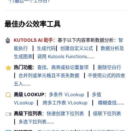
个/最后一个工作日？
最佳办公效率工具
🤖
KUTOOLS AI 助手
：基于以下内容革新数据分析：
智
能执行
|
生成代码
|
创建自定义公式
|
数据分析及
生成图表
|
调用 Kutools Functions
……
热门功能
：
查找、高亮或标记重复项
|
删除空白行
|
合并列或单元格且不丢失数据
|
不使用公式的四舍
五入
……
高级 LOOKUP
：
多条件 VLookup
|
多值
VLookup
|
跨多工作表 VLookup
|
模糊查找
……
高级下拉列表
：
快速创建下拉列表
|
级联下拉列表
|
多选下拉列表
……