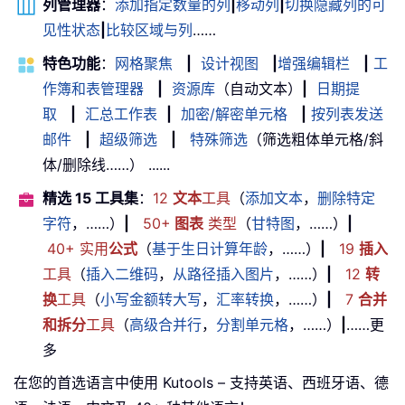
列管理器
：
添加指定数量的列
|
移动列
|
切换隐藏列的可
见性状态
|
比较区域与列
……
特色功能
：
网格聚焦
|
设计视图
|
增强编辑栏
|
工
作簿和表管理器
|
资源库
（自动文本）
|
日期提
取
|
汇总工作表
|
加密/解密单元格
|
按列表发送
邮件
|
超级筛选
|
特殊筛选
（筛选粗体单元格/斜
体/删除线……） ......
精选 15 工具集
：
12
文本
工具
（
添加文本
，
删除特定
字符
，……）
|
50+
图表
类型
（
甘特图
，……）
|
40+ 实用
公式
（
基于生日计算年龄
，……）
|
19
插入
工具
（
插入二维码
，
从路径插入图片
，……）
|
12
转
换
工具
（
小写金额转大写
，
汇率转换
，……）
|
7
合并
和拆分
工具
（
高级合并行
，
分割单元格
，……）
|
……更
多
在您的首选语言中使用 Kutools – 支持英语、西班牙语、德