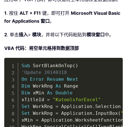
1
. 按住
ALT + F11
键，即可打开
Microsoft Visual Basic
for Applications 窗口
。
2
. 单击
插入
>
模块
，并将以下代码粘贴到
模块窗口
中。
VBA 代码：将空单元格排到数据顶部
Copy
Sub
 SortBlankOnTop
(
)
'Update 20140318
On
Error
Resume
Next
Dim
 WorkRng 
As
Dim
 xMin 
As
Double
xTitleId 
=
"KutoolsforExcel"
Set
 WorkRng 
=
 Application
.
Set
 WorkRng 
=
 Application
.
InputBox
(
"R
xMin 
=
 Application
.
WorksheetFunction
.
WorkRng
.
SpecialCells
(
xlCellTypeBlanks