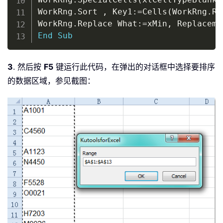
WorkRng
.
Sort 
,
 Key1
:
=
Cells
(
WorkRng
.
Ro
WorkRng
.
Replace What
:
=
xMin
,
 Replaceme
End
Sub
3
. 然后按
F5
键运行此代码，在弹出的对话框中选择要排序
的数据区域，参见截图：