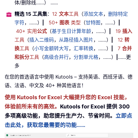
体/删除线……） ......
精选 15 工具集
：
12
文本
工具
（
添加文本
，
删除特定
字符
，……）
|
50+
图表
类型
（
甘特图
，……）
|
40+ 实用
公式
（
基于生日计算年龄
，……）
|
19
插入
工具
（
插入二维码
，
从路径插入图片
，……）
|
12
转
换
工具
（
小写金额转大写
，
汇率转换
，……）
|
7
合并
和拆分
工具
（
高级合并行
，
分割单元格
，……）
|
……更
多
在您的首选语言中使用 Kutools – 支持英语、西班牙语、德
语、法语、中文及 40+ 种其他语言！
使用 Kutools for Excel 大幅提升您的 Excel 技能，
体验前所未有的高效。
Kutools for Excel 提供 300
多项高级功能，助您提升生产力、节省时间。
立即点
击此处，获取您最需要的功能……