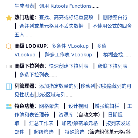
生成图表
|
调用 Kutools Functions
……
热门功能
：
查找、高亮或标记重复项
|
删除空白行
|
合并列或单元格且不丢失数据
|
不使用公式的四舍
五入
……
高级 LOOKUP
：
多条件 VLookup
|
多值
VLookup
|
跨多工作表 VLookup
|
模糊查找
……
高级下拉列表
：
快速创建下拉列表
|
级联下拉列表
|
多选下拉列表
……
列管理器
：
添加指定数量的列
|
移动列
|
切换隐藏列的可
见性状态
|
比较区域与列
……
特色功能
：
网格聚焦
|
设计视图
|
增强编辑栏
|
工
作簿和表管理器
|
资源库
（自动文本）
|
日期提
取
|
汇总工作表
|
加密/解密单元格
|
按列表发送
邮件
|
超级筛选
|
特殊筛选
（筛选粗体单元格/斜