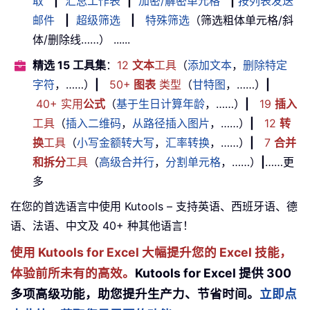
取
|
汇总工作表
|
加密/解密单元格
|
按列表发送
邮件
|
超级筛选
|
特殊筛选
（筛选粗体单元格/斜
体/删除线……） ......
精选 15 工具集
：
12
文本
工具
（
添加文本
，
删除特定
字符
，……）
|
50+
图表
类型
（
甘特图
，……）
|
40+ 实用
公式
（
基于生日计算年龄
，……）
|
19
插入
工具
（
插入二维码
，
从路径插入图片
，……）
|
12
转
换
工具
（
小写金额转大写
，
汇率转换
，……）
|
7
合并
和拆分
工具
（
高级合并行
，
分割单元格
，……）
|
……更
多
在您的首选语言中使用 Kutools – 支持英语、西班牙语、德
语、法语、中文及 40+ 种其他语言！
使用 Kutools for Excel 大幅提升您的 Excel 技能，
体验前所未有的高效。
Kutools for Excel 提供 300
多项高级功能，助您提升生产力、节省时间。
立即点