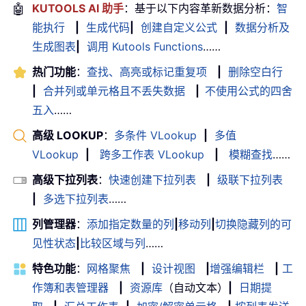
🤖
KUTOOLS AI 助手
：基于以下内容革新数据分析：
智
能执行
|
生成代码
|
创建自定义公式
|
数据分析及
生成图表
|
调用 Kutools Functions
……
热门功能
：
查找、高亮或标记重复项
|
删除空白行
|
合并列或单元格且不丢失数据
|
不使用公式的四舍
五入
……
高级 LOOKUP
：
多条件 VLookup
|
多值
VLookup
|
跨多工作表 VLookup
|
模糊查找
……
高级下拉列表
：
快速创建下拉列表
|
级联下拉列表
|
多选下拉列表
……
列管理器
：
添加指定数量的列
|
移动列
|
切换隐藏列的可
见性状态
|
比较区域与列
……
特色功能
：
网格聚焦
|
设计视图
|
增强编辑栏
|
工
作簿和表管理器
|
资源库
（自动文本）
|
日期提