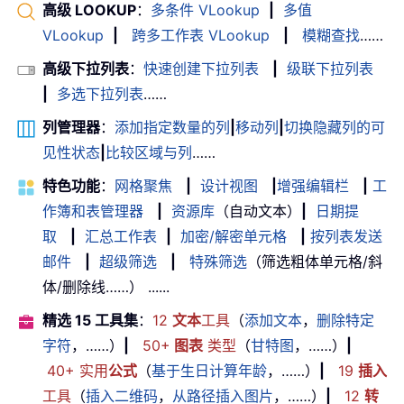
高级 LOOKUP
：
多条件 VLookup
|
多值
VLookup
|
跨多工作表 VLookup
|
模糊查找
……
高级下拉列表
：
快速创建下拉列表
|
级联下拉列表
|
多选下拉列表
……
列管理器
：
添加指定数量的列
|
移动列
|
切换隐藏列的可
见性状态
|
比较区域与列
……
特色功能
：
网格聚焦
|
设计视图
|
增强编辑栏
|
工
作簿和表管理器
|
资源库
（自动文本）
|
日期提
取
|
汇总工作表
|
加密/解密单元格
|
按列表发送
邮件
|
超级筛选
|
特殊筛选
（筛选粗体单元格/斜
体/删除线……） ......
精选 15 工具集
：
12
文本
工具
（
添加文本
，
删除特定
字符
，……）
|
50+
图表
类型
（
甘特图
，……）
|
40+ 实用
公式
（
基于生日计算年龄
，……）
|
19
插入
工具
（
插入二维码
，
从路径插入图片
，……）
|
12
转