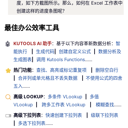
度，如下方截图所示。那么，如何在 Excel 工作表中
创建这样的进度条图呢？
最佳办公效率工具
🤖
KUTOOLS AI 助手
：基于以下内容革新数据分析：
智
能执行
|
生成代码
|
创建自定义公式
|
数据分析及
生成图表
|
调用 Kutools Functions
……
热门功能
：
查找、高亮或标记重复项
|
删除空白行
|
合并列或单元格且不丢失数据
|
不使用公式的四舍
五入
……
高级 LOOKUP
：
多条件 VLookup
|
多值
VLookup
|
跨多工作表 VLookup
|
模糊查找
……
高级下拉列表
：
快速创建下拉列表
|
级联下拉列表
|
多选下拉列表
……