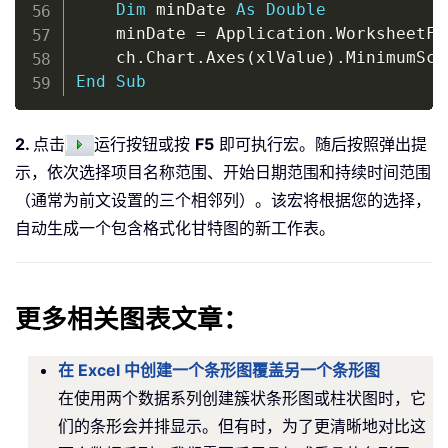
Dim
 minDate 
As
Double
    minDate 
=
 Application
.
WorksheetFu
    ch
.
Chart
.
Axes
(
xlValue
)
.
MinimumSca
End
Sub
2.
点击
运行按钮或按
F5
即可执行宏。随后按照弹出提
示，依次选择项目名称范围、开始日期范围和持续时间范围
（通常为前文设置的三个相邻列）。该宏将根据您的选择，
自动生成一个包含格式化甘特图的新工作表。
更多相关图表文章：
在 Excel 中创建一个条形图覆盖另一个条形图
在使用两个数据系列创建簇状条形图或柱状图时，它
们的条形会并排显示。但有时，为了更清晰地对比这