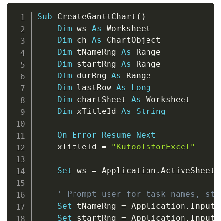
Copy
Sub
 CreateGanttChart
(
)
Dim
 ws 
As
 Worksheet

Dim
 ch 
As
 ChartObject

Dim
 tNameRng 
As
 Range

Dim
 startRng 
As
 Range

Dim
 durRng 
As
 Range

Dim
 lastRow 
As
Long
Dim
 chartSheet 
As
 Worksheet

Dim
 xTitleId 
As
String
On
Error
Resume
Next
    xTitleId 
=
"KutoolsforExcel"
Set
 ws 
=
 Application
.
ActiveSheet

' Prompt user for task names, sta
Set
 tNameRng 
=
 Application
.
InputB
Set
 startRng 
=
 Application
.
InputB