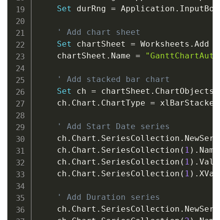
Set
 durRng 
=
 Application
.
InputBox
' Add chart sheet
Set
 chartSheet 
=
 Worksheets
.
Add

    chartSheet
.
Name 
=
"GanttChartAuto
' Add stacked bar chart
Set
 ch 
=
 chartSheet
.
ChartObjects
.
    ch
.
Chart
.
ChartType 
=
 xlBarStacked

' Add Start Date series
    ch
.
Chart
.
SeriesCollection
.
NewSerie
    ch
.
Chart
.
SeriesCollection
(
1
)
.
Name
    ch
.
Chart
.
SeriesCollection
(
1
)
.
Valu
    ch
.
Chart
.
SeriesCollection
(
1
)
.
XVal
' Add Duration series
    ch
.
Chart
.
SeriesCollection
.
NewSerie