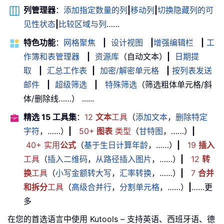
列管理器
：
添加指定数量的列
|
移动列
|
切换隐藏列的可
见性状态
|
比较区域与列
……
特色功能
：
网格聚焦
|
设计视图
|
增强编辑栏
|
工
作簿和表管理器
|
资源库
（自动文本）
|
日期提
取
|
汇总工作表
|
加密/解密单元格
|
按列表发送
邮件
|
超级筛选
|
特殊筛选
（筛选粗体单元格/斜
体/删除线……） ......
精选 15 工具集
：
12
文本
工具
（
添加文本
，
删除特定
字符
，……）
|
50+
图表
类型
（
甘特图
，……）
|
40+ 实用
公式
（
基于生日计算年龄
，……）
|
19
插入
工具
（
插入二维码
，
从路径插入图片
，……）
|
12
转
换
工具
（
小写金额转大写
，
汇率转换
，……）
|
7
合并
和拆分
工具
（
高级合并行
，
分割单元格
，……）
|
……更
多
在您的首选语言中使用 Kutools – 支持英语、西班牙语、德