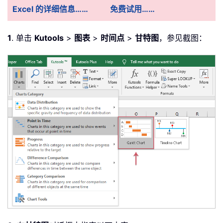
Excel 的详细信息……
免费试用……
1
. 单击
Kutools
>
图表
>
时间点
>
甘特图
，参见截图：