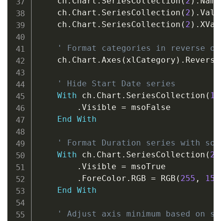
    ch
.
Chart
.
SeriesCollection
(
2
)
.
Name
    ch
.
Chart
.
SeriesCollection
(
2
)
.
Valu
    ch
.
Chart
.
SeriesCollection
(
2
)
.
XVal
' Format categories in reverse or
    ch
.
Chart
.
Axes
(
xlCategory
)
.
Reverse
' Hide Start Date series
With
 ch
.
Chart
.
SeriesCollection
(
1
)
.
Visible 
=
 msoFalse

End
With
' Format Duration series with sol
With
 ch
.
Chart
.
SeriesCollection
(
2
)
.
Visible 
=
 msoTrue

.
ForeColor
.
RGB 
=
 RGB
(
255
,
153
End
With
' Adjust axis minimum based on st