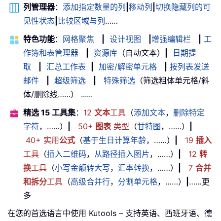
列管理器
：
添加指定数量的列
|
移动列
|
切换隐藏列的可
见性状态
|
比较区域与列
……
特色功能
：
网格聚焦
|
设计视图
|
增强编辑栏
|
工
作簿和表管理器
|
资源库
（自动文本）
|
日期提
取
|
汇总工作表
|
加密/解密单元格
|
按列表发送
邮件
|
超级筛选
|
特殊筛选
（筛选粗体单元格/斜
体/删除线……） ......
精选 15 工具集
：
12
文本
工具
（
添加文本
，
删除特定
字符
，……）
|
50+
图表
类型
（
甘特图
，……）
|
40+ 实用
公式
（
基于生日计算年龄
，……）
|
19
插入
工具
（
插入二维码
，
从路径插入图片
，……）
|
12
转
换
工具
（
小写金额转大写
，
汇率转换
，……）
|
7
合并
和拆分
工具
（
高级合并行
，
分割单元格
，……）
|
……更
多
在您的首选语言中使用 Kutools – 支持英语、西班牙语、德