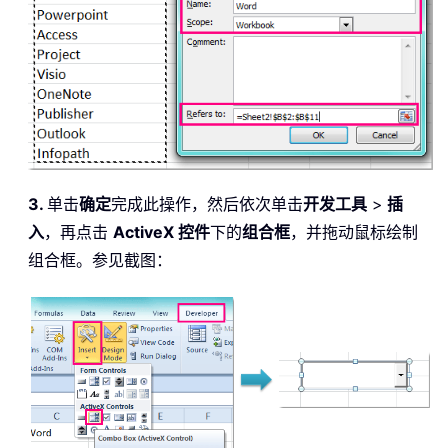
3.
单击
确定
完成此操作，然后依次单击
开发工具
>
插
入
，再点击
ActiveX 控件
下的
组合框
，并拖动鼠标绘制
组合框。参见截图：