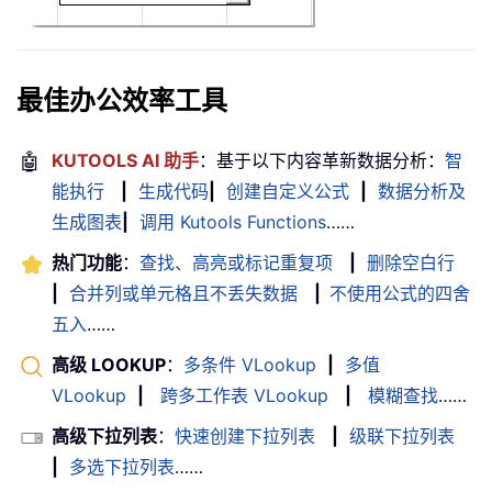
最佳办公效率工具
🤖
KUTOOLS AI 助手
：基于以下内容革新数据分析：
智
能执行
|
生成代码
|
创建自定义公式
|
数据分析及
生成图表
|
调用 Kutools Functions
……
热门功能
：
查找、高亮或标记重复项
|
删除空白行
|
合并列或单元格且不丢失数据
|
不使用公式的四舍
五入
……
高级 LOOKUP
：
多条件 VLookup
|
多值
VLookup
|
跨多工作表 VLookup
|
模糊查找
……
高级下拉列表
：
快速创建下拉列表
|
级联下拉列表
|
多选下拉列表
……