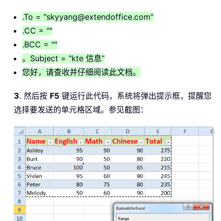
Set
 Ws 
=
 Application
.
ActiveSheet

WorkRng
.
Copy Ws
.
Cells
(
1
,
1
)
.To = "skyyang@extendoffice.com"
Ws
.
.CC = ""
Set
 Wb2 
=
 Application
.
.BCC = ""
Select
Case
 Wb
.
。Subject = "kte 信息“
Case
 xlOpenXMLWorkbook
:
您好，请查收并仔细阅读此文档。
    xFile 
=
".xlsx"
    xFormat 
=
3
. 然后按
F5
键运行此代码，系统将弹出提示框，提醒您
Case
 xlOpenXMLWorkbookMacroEnabled
:
选择要发送的单元格区域。参见截图：
If
 Wb2
.
HasVBProject 
Then
        xFile 
=
".xlsm"
        xFormat 
=
 xlOpenXMLWorkbookMa
Else
        xFile 
=
".xlsx"
        xFormat 
=
 xlOpenXMLWorkbook

End
If
Case
 Excel8
:
    xFile 
=
".xls"