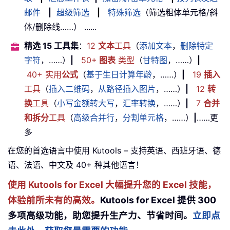
邮件
|
超级筛选
|
特殊筛选
（筛选粗体单元格/斜
体/删除线……） ......
精选 15 工具集
：
12
文本
工具
（
添加文本
，
删除特定
字符
，……）
|
50+
图表
类型
（
甘特图
，……）
|
40+ 实用
公式
（
基于生日计算年龄
，……）
|
19
插入
工具
（
插入二维码
，
从路径插入图片
，……）
|
12
转
换
工具
（
小写金额转大写
，
汇率转换
，……）
|
7
合并
和拆分
工具
（
高级合并行
，
分割单元格
，……）
|
……更
多
在您的首选语言中使用 Kutools – 支持英语、西班牙语、德
语、法语、中文及 40+ 种其他语言！
使用 Kutools for Excel 大幅提升您的 Excel 技能，
体验前所未有的高效。
Kutools for Excel 提供 300
多项高级功能，助您提升生产力、节省时间。
立即点