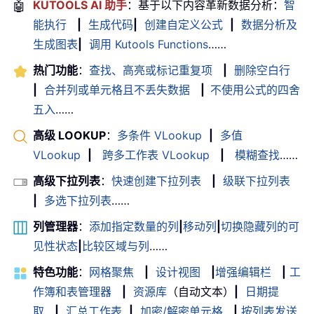
🤖
KUTOOLS AI 助手
：基于以下内容革新数据分析：
智
能执行
|
生成代码
|
创建自定义公式
|
数据分析及
生成图表
|
调用 Kutools Functions
……
热门功能
：
查找、高亮或标记重复项
|
删除空白行
|
合并列或单元格且不丢失数据
|
不使用公式的四舍
五入
……
高级 LOOKUP
：
多条件 VLookup
|
多值
VLookup
|
跨多工作表 VLookup
|
模糊查找
……
高级下拉列表
：
快速创建下拉列表
|
级联下拉列表
|
多选下拉列表
……
列管理器
：
添加指定数量的列
|
移动列
|
切换隐藏列的可
见性状态
|
比较区域与列
……
特色功能
：
网格聚焦
|
设计视图
|
增强编辑栏
|
工
作簿和表管理器
|
资源库
（自动文本）
|
日期提
取
|
汇总工作表
|
加密/解密单元格
|
按列表发送