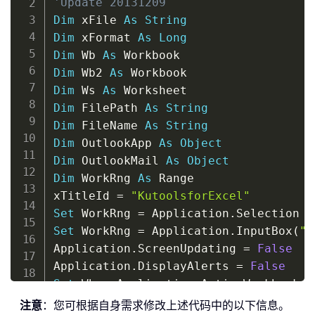
'Update 20131209
Dim
 xFile 
As
String
Dim
 xFormat 
As
Long
Dim
 Wb 
As
Dim
 Wb2 
As
Dim
 Ws 
As
Dim
 FilePath 
As
String
Dim
 FileName 
As
String
Dim
 OutlookApp 
As
Object
Dim
 OutlookMail 
As
Object
Dim
 WorkRng 
As
 Range

xTitleId 
=
"KutoolsforExcel"
Set
 WorkRng 
=
 Application
.
Set
 WorkRng 
=
 Application
.
InputBox
(
"R
Application
.
ScreenUpdating 
=
False
Application
.
DisplayAlerts 
=
False
Set
 Wb 
=
 Application
.
ActiveWorkbook

Wb
.
Worksheets
.
注意
：您可根据自身需求修改上述代码中的以下信息。