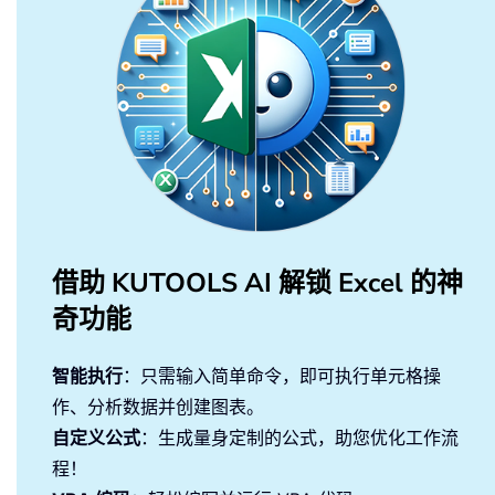
End
With
Wb2
.
Close

Kill FilePath 
&
 FileName 
&
Set
 OutlookMail 
=
Nothing
Set
 OutlookApp 
=
Nothing
Ws
.
Delete

Application
.
DisplayAlerts 
=
True
Application
.
ScreenUpdating 
=
True
End
Sub
借助 KUTOOLS AI 解锁 Excel 的神
奇功能
智能执行
：只需输入简单命令，即可执行单元格操
作、分析数据并创建图表。
自定义公式
：生成量身定制的公式，助您优化工作流
程！