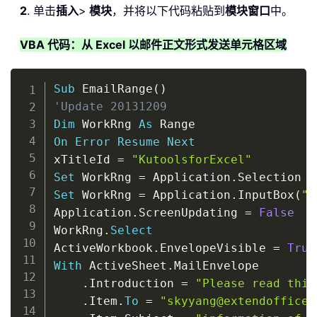
2
. 单击
插入
>
模块
，并将以下代码粘贴到
模块窗口
中。
VBA 代码：从 Excel 以邮件正文形式发送单元格区域
Copy
Sub
 EmailRange
(
)
'Update 20131209
Dim
 WorkRng 
As
On
Error
Resume
Next
xTitleId 
=
"KutoolsforExcel"
Set
 WorkRng 
=
 Application
.
Set
 WorkRng 
=
 Application
.
InputBox
(
"R
Application
.
ScreenUpdating 
=
False
WorkRng
.
Select
ActiveWorkbook
.
EnvelopeVisible 
=
True
With
 ActiveSheet
.
MailEnvelope

.
Introduction 
=
"Please read this
.
Item
.
To
=
"skyyang@extendoffice.