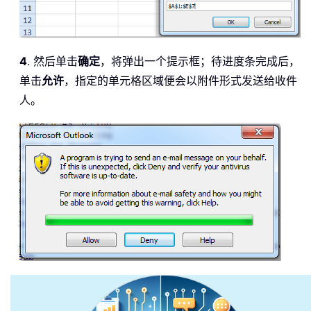
    xFormat 
=
Case
 xlExcel12
:
    xFile 
=
".xlsb"
    xFormat 
=
4
. 然后单击
确定
，将弹出一个提示框；待进度条完成后，
End
Select
单击
允许
，指定的单元格区域便会以附件形式发送给收件
FilePath 
=
 Environ
$
(
"temp"
)
&
"\"
人。
FileName 
=
 Wb
.
Name 
&
 Format
(
Now
,
"dd-
Set
 OutlookApp 
=
 CreateObject
(
"Outloo
Set
 OutlookMail 
=
 OutlookApp
.
CreateIt
Wb2
.
SaveAs FilePath 
&
 FileName 
&
 xFil
With
 OutlookMail

.
To
=
"skyyang@extendoffice.com"
.
CC 
=
""
.
BCC 
=
""
.
Subject 
=
"information of kte"
.
Body 
=
"hello, please check and 
.
Attachments
.
Add Wb2
.
FullName

.