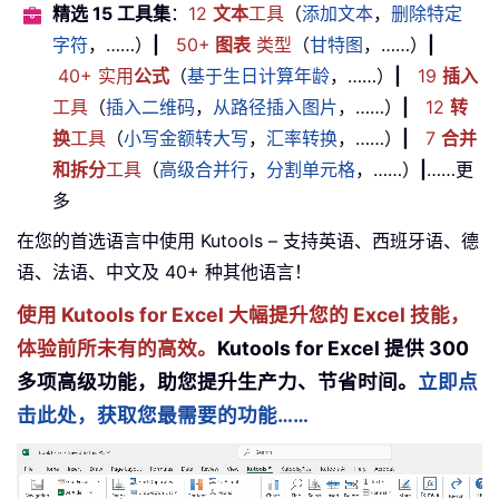
精选 15 工具集
：
12
文本
工具
（
添加文本
，
删除特定
字符
，……）
|
50+
图表
类型
（
甘特图
，……）
|
40+ 实用
公式
（
基于生日计算年龄
，……）
|
19
插入
工具
（
插入二维码
，
从路径插入图片
，……）
|
12
转
换
工具
（
小写金额转大写
，
汇率转换
，……）
|
7
合并
和拆分
工具
（
高级合并行
，
分割单元格
，……）
|
……更
多
在您的首选语言中使用 Kutools – 支持英语、西班牙语、德
语、法语、中文及 40+ 种其他语言！
使用 Kutools for Excel 大幅提升您的 Excel 技能，
体验前所未有的高效。
Kutools for Excel 提供 300
多项高级功能，助您提升生产力、节省时间。
立即点
击此处，获取您最需要的功能……