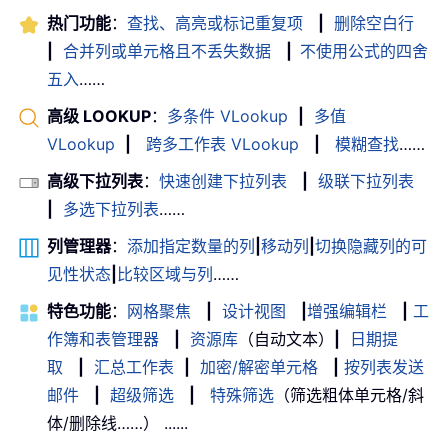
热门功能
：
查找、高亮或标记重复项
|
删除空白行
|
合并列或单元格且不丢失数据
|
不使用公式的四舍
五入
……
高级 LOOKUP
：
多条件 VLookup
|
多值
VLookup
|
跨多工作表 VLookup
|
模糊查找
……
高级下拉列表
：
快速创建下拉列表
|
级联下拉列表
|
多选下拉列表
……
列管理器
：
添加指定数量的列
|
移动列
|
切换隐藏列的可
见性状态
|
比较区域与列
……
特色功能
：
网格聚焦
|
设计视图
|
增强编辑栏
|
工
作簿和表管理器
|
资源库
（自动文本）
|
日期提
取
|
汇总工作表
|
加密/解密单元格
|
按列表发送
邮件
|
超级筛选
|
特殊筛选
（筛选粗体单元格/斜
体/删除线……） ......