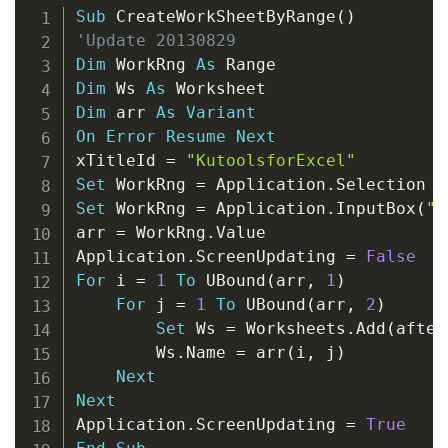
Copy
Sub
 CreateWorkSheetByRange
(
)
'Update 20130829
Dim
 WorkRng 
As
Dim
 Ws 
As
Dim
 arr 
As
Variant
On
Error
Resume
Next
xTitleId 
=
"KutoolsforExcel"
Set
 WorkRng 
=
 Application
.
Set
 WorkRng 
=
 Application
.
InputBox
(
"R
arr 
=
 WorkRng
.
Value

Application
.
ScreenUpdating 
=
False
For
 i 
=
1
To
 UBound
(
arr
,
1
)
For
 j 
=
1
To
 UBound
(
arr
,
2
)
Set
 Ws 
=
 Worksheets
.
Add
(
after
        Ws
.
Name 
=
 arr
(
i
,
 j
)
Next
Next
Application
.
ScreenUpdating 
=
True